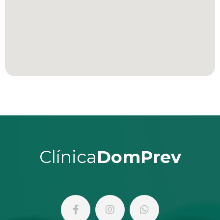
Clínica
DomPrev