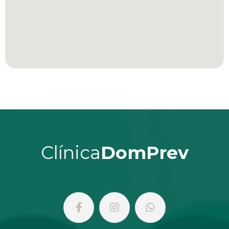
Clínica
DomPrev